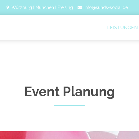
Würzburg I München I Freising
info@sunds-social.de
LEISTUNGEN
Event Planung